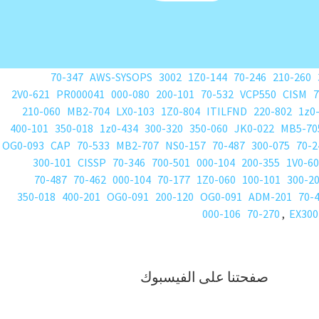
70-347
AWS-SYSOPS
3002
1Z0-144
70-246
210-260
2V0-621
PR000041
000-080
200-101
70-532
VCP550
CISM
7
210-060
MB2-704
LX0-103
1Z0-804
ITILFND
220-802
1z0
400-101
350-018
1z0-434
300-320
350-060
JK0-022
MB5-70
OG0-093
CAP
70-533
MB2-707
NS0-157
70-487
300-075
70-2
300-101
CISSP
70-346
700-501
000-104
200-355
1V0-6
70-487
70-462
000-104
70-177
1Z0-060
100-101
300-2
350-018
400-201
OG0-091
200-120
OG0-091
ADM-201
70-
000-106
70-270
,
EX300
صفحتنا على الفيسبوك