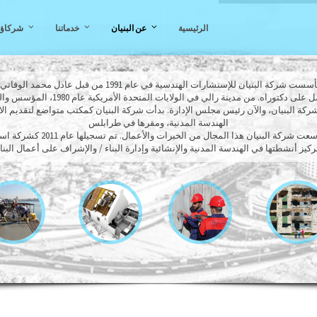
الرئيسية
عن البنيان
خدماتنا
شركاؤن
سست شركة البنيان للإستشارات الهندسية في عام 1991 من قبل عادل محمد الوفاتي،
لى دكتوراه. من مدينة رالي في الولايات المتحدة الأمريكية عام 1980، المؤسس والمدير
شركة البنيان، والآن رئيس مجلس الإدارة. بدأت شركة البنيان كمكتب متواضع لتقديم ا
الهندسة المدنية، ومقرها في طرابلس
ركة البنيان هذا المجال من الخبرات والأعمال. تم تسجيلها عام 2011 كشركة استشارية متعددة
كيز أنشطتها في الهندسة المدنية والإنشائية وإدارة البناء / والإشراف على أعمال البناء (CM / CS