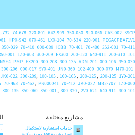
2-732
74-678
220-801
642-999
350-050
9L0-066
CAS-002
SSCP
061
HP0-S42
070-461
LX0-104
70-534
220-901
PEGACPBA71V1
350-029
70-410
000-089
ICBB
70-461
70-480
352-001
70-411
350-001
1Z0-803
300-209
EX300
200-120
640-911
200-310
101
NSE4
PMP
EX200
300-208
300-135
ADM-201
000-106
350-030
300-206
000-017
SY0-401
JN0-360
102-400
300-070
M70-101
,
JK0-022
300-209
,
100-105
,
100-105
,
200-125
,
200-125
1Y0-201
5
70-463
70-462
,
PR000041
70-412
JK0-022
MB2-707
1Z0-060
300-135
350-060
350-001
,
300-320
,
2V0-621
640-911
300-101
مشاريع مختلفة
ال
ب
خدمات استشارية لاستكمال
ح
تنفيذ مشروع 508 وحدة سكنية