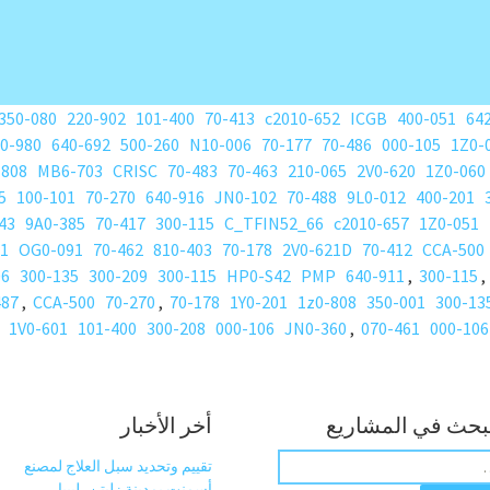
350-080
220-902
101-400
70-413
c2010-652
ICGB
400-051
64
0-980
640-692
500-260
N10-006
70-177
70-486
000-105
1Z0-
-808
MB6-703
CRISC
70-483
70-463
210-065
2V0-620
1Z0-060
5
100-101
70-270
640-916
JN0-102
70-488
9L0-012
400-201
43
9A0-385
70-417
300-115
C_TFIN52_66
c2010-657
1Z0-051
01
OG0-091
70-462
810-403
70-178
2V0-621D
70-412
CCA-500
06
300-135
300-209
300-115
HP0-S42
PMP
640-911
,
300-115
487
,
CCA-500
70-270
,
70-178
1Y0-201
1z0-808
350-001
300-13
1V0-601
101-400
300-208
000-106
JN0-360
,
070-461
000-106
بحث في المشاريع
أخر الأخبار
تقييم وتحديد سبل العلاج لمصنع
أسمنت بمدينة زليتن، ليبيا