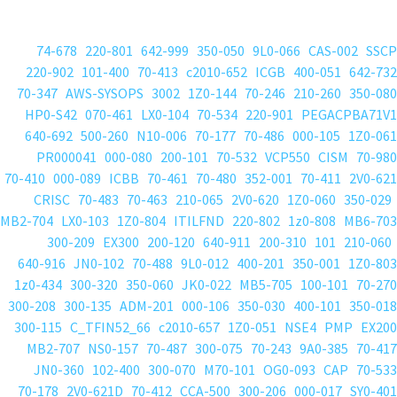
74-678
220-801
642-999
350-050
9L0-066
CAS-002
SSCP
220-902
101-400
70-413
c2010-652
ICGB
400-051
642-732
70-347
AWS-SYSOPS
3002
1Z0-144
70-246
210-260
350-080
HP0-S42
070-461
LX0-104
70-534
220-901
PEGACPBA71V1
640-692
500-260
N10-006
70-177
70-486
000-105
1Z0-061
PR000041
000-080
200-101
70-532
VCP550
CISM
70-980
70-410
000-089
ICBB
70-461
70-480
352-001
70-411
2V0-621
CRISC
70-483
70-463
210-065
2V0-620
1Z0-060
350-029
MB2-704
LX0-103
1Z0-804
ITILFND
220-802
1z0-808
MB6-703
300-209
EX300
200-120
640-911
200-310
101
210-060
640-916
JN0-102
70-488
9L0-012
400-201
350-001
1Z0-803
1z0-434
300-320
350-060
JK0-022
MB5-705
100-101
70-270
300-208
300-135
ADM-201
000-106
350-030
400-101
350-018
300-115
C_TFIN52_66
c2010-657
1Z0-051
NSE4
PMP
EX200
MB2-707
NS0-157
70-487
300-075
70-243
9A0-385
70-417
JN0-360
102-400
300-070
M70-101
OG0-093
CAP
70-533
70-178
2V0-621D
70-412
CCA-500
300-206
000-017
SY0-401