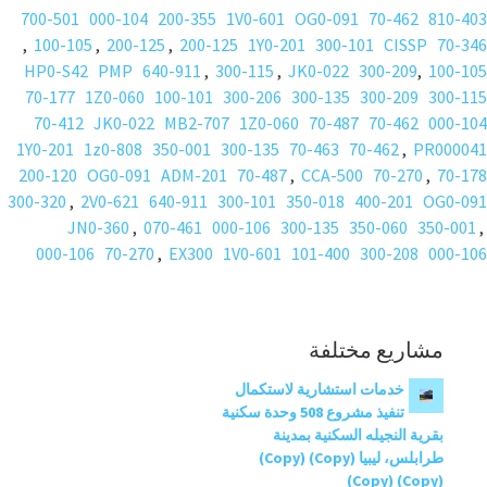
700-501
000-104
200-355
1V0-601
OG0-091
70-462
810-403
,
100-105
,
200-125
,
200-125
1Y0-201
300-101
CISSP
70-346
HP0-S42
PMP
640-911
,
300-115
,
JK0-022
300-209
,
100-105
70-177
1Z0-060
100-101
300-206
300-135
300-209
300-115
70-412
JK0-022
MB2-707
1Z0-060
70-487
70-462
000-104
1Y0-201
1z0-808
350-001
300-135
70-463
70-462
,
PR000041
200-120
OG0-091
ADM-201
70-487
,
CCA-500
70-270
,
70-178
300-320
,
2V0-621
640-911
300-101
350-018
400-201
OG0-091
JN0-360
,
070-461
000-106
300-135
350-060
350-001
,
000-106
70-270
,
EX300
1V0-601
101-400
300-208
000-106
مشاريع مختلفة
خدمات استشارية لاستكمال
تنفيذ مشروع 508 وحدة سكنية
بقرية النجيله السكنية بمدينة
طرابلس، ليبيا (Copy) (Copy)
(Copy) (Copy)