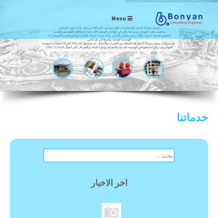
Menu
تأسست شركة البنيان للإستشارات الهندسية في عام 1991 من قبل عادل محمد الوفاتي،
متحصل على دكتوراه. من مدينة رالي في الولايات المتحدة الأمريكية عام 1980، المؤسس والمدير
التنفيذي لشركة البنيان، والآن رئيس مجلس الإدارة. بدأت شركة البنيان كمكتب متواضع لتقديم الاستشارات
الهندسة المدنية، ومقرها في طرابلس
. بعد سنوات، وسعت شركة البنيان هذا المجال من الخبرات والأعمال. تم تسجيلها عام 2011 كشركة استشارية متعددة
المهام وتم تركيز أنشطتها في الهندسة المدنية والإنشائية وإدارة البناء / والإشراف على أعمال البناء (CM / CS).
خدماتنا
ا
ل
ب
ح
اخر الاخبار
ث
ع
ن
: