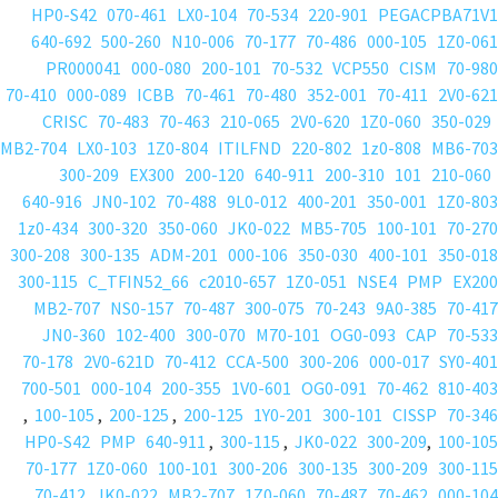
HP0-S42
070-461
LX0-104
70-534
220-901
PEGACPBA71V1
640-692
500-260
N10-006
70-177
70-486
000-105
1Z0-061
PR000041
000-080
200-101
70-532
VCP550
CISM
70-980
70-410
000-089
ICBB
70-461
70-480
352-001
70-411
2V0-621
CRISC
70-483
70-463
210-065
2V0-620
1Z0-060
350-029
MB2-704
LX0-103
1Z0-804
ITILFND
220-802
1z0-808
MB6-703
300-209
EX300
200-120
640-911
200-310
101
210-060
640-916
JN0-102
70-488
9L0-012
400-201
350-001
1Z0-803
1z0-434
300-320
350-060
JK0-022
MB5-705
100-101
70-270
300-208
300-135
ADM-201
000-106
350-030
400-101
350-018
300-115
C_TFIN52_66
c2010-657
1Z0-051
NSE4
PMP
EX200
MB2-707
NS0-157
70-487
300-075
70-243
9A0-385
70-417
JN0-360
102-400
300-070
M70-101
OG0-093
CAP
70-533
70-178
2V0-621D
70-412
CCA-500
300-206
000-017
SY0-401
700-501
000-104
200-355
1V0-601
OG0-091
70-462
810-403
,
100-105
,
200-125
,
200-125
1Y0-201
300-101
CISSP
70-346
HP0-S42
PMP
640-911
,
300-115
,
JK0-022
300-209
,
100-105
70-177
1Z0-060
100-101
300-206
300-135
300-209
300-115
70-412
JK0-022
MB2-707
1Z0-060
70-487
70-462
000-104