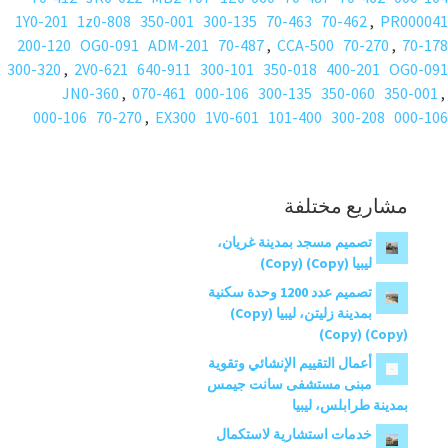
1Y0-201
1z0-808
350-001
300-135
70-463
70-462
,
PR000041
200-120
OG0-091
ADM-201
70-487
,
CCA-500
70-270
,
70-178
300-320
,
2V0-621
640-911
300-101
350-018
400-201
OG0-091
JN0-360
,
070-461
000-106
300-135
350-060
350-001
,
000-106
70-270
,
EX300
1V0-601
101-400
300-208
000-106
مشاريع مختلفة
تصميم مسجد بمدينة غريان،
ليبيا (Copy) (Copy)
تصميم عدد 1200 وحدة سكنية
بمدينة زليتن، ليبيا (Copy)
(Copy) (Copy)
أعمال التقييم الإنشائي وتقوية
مبنى مستشفى سانت جيمس
بمدينة طرابلس، ليبيا
خدمات استشارية لاستكمال