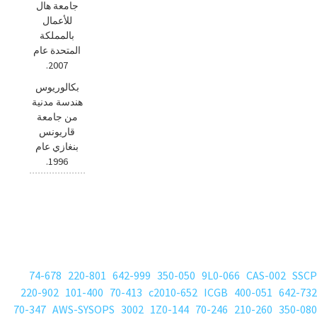
جامعة هال
للأعمال
بالمملكة
المتحدة عام
2007.
بكالوريوس
هندسة مدنية
من جامعة
قاريونس
بنغازي عام
1996.
74-678
220-801
642-999
350-050
9L0-066
CAS-002
SSCP
220-902
101-400
70-413
c2010-652
ICGB
400-051
642-732
70-347
AWS-SYSOPS
3002
1Z0-144
70-246
210-260
350-080