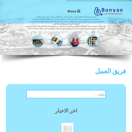
Menu
تأسست شركة البنيان للإستشارات الهندسية في عام 1991 من قبل عادل محمد الوفاتي،
متحصل على دكتوراه. من مدينة رالي في الولايات المتحدة الأمريكية عام 1980، المؤسس والمدير
التنفيذي لشركة البنيان، والآن رئيس مجلس الإدارة. بدأت شركة البنيان كمكتب متواضع لتقديم الاستشارات
الهندسة المدنية، ومقرها في طرابلس
. بعد سنوات، وسعت شركة البنيان هذا المجال من الخبرات والأعمال. تم تسجيلها عام 2011 كشركة استشارية متعددة
المهام وتم تركيز أنشطتها في الهندسة المدنية والإنشائية وإدارة البناء / والإشراف على أعمال البناء (CM / CS).
فريق العمل
ا
ل
ب
ح
اخر الاخبار
ث
ع
ن
: