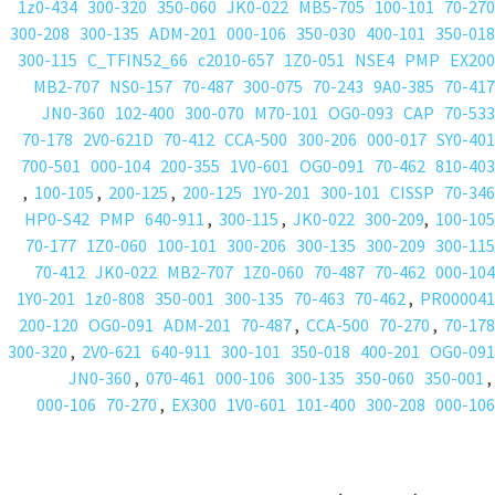
1z0-434
300-320
350-060
JK0-022
MB5-705
100-101
70-270
300-208
300-135
ADM-201
000-106
350-030
400-101
350-018
300-115
C_TFIN52_66
c2010-657
1Z0-051
NSE4
PMP
EX200
MB2-707
NS0-157
70-487
300-075
70-243
9A0-385
70-417
JN0-360
102-400
300-070
M70-101
OG0-093
CAP
70-533
70-178
2V0-621D
70-412
CCA-500
300-206
000-017
SY0-401
700-501
000-104
200-355
1V0-601
OG0-091
70-462
810-403
,
100-105
,
200-125
,
200-125
1Y0-201
300-101
CISSP
70-346
HP0-S42
PMP
640-911
,
300-115
,
JK0-022
300-209
,
100-105
70-177
1Z0-060
100-101
300-206
300-135
300-209
300-115
70-412
JK0-022
MB2-707
1Z0-060
70-487
70-462
000-104
1Y0-201
1z0-808
350-001
300-135
70-463
70-462
,
PR000041
200-120
OG0-091
ADM-201
70-487
,
CCA-500
70-270
,
70-178
300-320
,
2V0-621
640-911
300-101
350-018
400-201
OG0-091
JN0-360
,
070-461
000-106
300-135
350-060
350-001
,
000-106
70-270
,
EX300
1V0-601
101-400
300-208
000-106