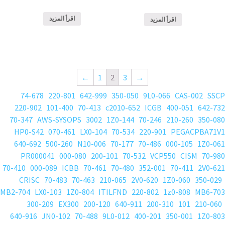
اقرأ المزيد
اقرأ المزيد
←
1
2
3
→
74-678
220-801
642-999
350-050
9L0-066
CAS-002
SSCP
220-902
101-400
70-413
c2010-652
ICGB
400-051
642-732
70-347
AWS-SYSOPS
3002
1Z0-144
70-246
210-260
350-080
HP0-S42
070-461
LX0-104
70-534
220-901
PEGACPBA71V1
640-692
500-260
N10-006
70-177
70-486
000-105
1Z0-061
PR000041
000-080
200-101
70-532
VCP550
CISM
70-980
70-410
000-089
ICBB
70-461
70-480
352-001
70-411
2V0-621
CRISC
70-483
70-463
210-065
2V0-620
1Z0-060
350-029
MB2-704
LX0-103
1Z0-804
ITILFND
220-802
1z0-808
MB6-703
300-209
EX300
200-120
640-911
200-310
101
210-060
640-916
JN0-102
70-488
9L0-012
400-201
350-001
1Z0-803