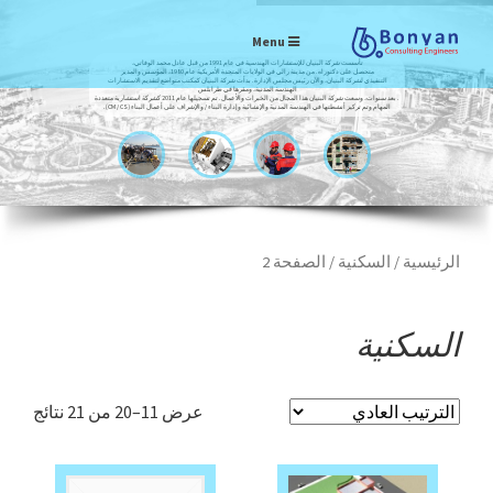
Menu
تأسست شركة البنيان للإستشارات الهندسية في عام 1991 من قبل عادل محمد الوفاتي،
متحصل على دكتوراه. من مدينة رالي في الولايات المتحدة الأمريكية عام 1980، المؤسس والمدير
التنفيذي لشركة البنيان، والآن رئيس مجلس الإدارة. بدأت شركة البنيان كمكتب متواضع لتقديم الاستشارات
الهندسة المدنية، ومقرها في طرابلس
. بعد سنوات، وسعت شركة البنيان هذا المجال من الخبرات والأعمال. تم تسجيلها عام 2011 كشركة استشارية متعددة
المهام وتم تركيز أنشطتها في الهندسة المدنية والإنشائية وإدارة البناء / والإشراف على أعمال البناء (CM / CS).
الرئيسية
/ السكنية / الصفحة 2
السكنية
عرض 11–20 من 21 نتائج