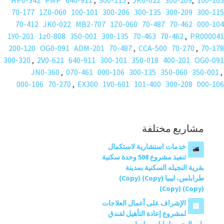
HP0-S42
PMP
640-911
,
300-115
,
JK0-022
300-209
,
100-105
70-177
1Z0-060
100-101
300-206
300-135
300-209
300-115
70-412
JK0-022
MB2-707
1Z0-060
70-487
70-462
000-104
1Y0-201
1z0-808
350-001
300-135
70-463
70-462
,
PR000041
200-120
OG0-091
ADM-201
70-487
,
CCA-500
70-270
,
70-178
300-320
,
2V0-621
640-911
300-101
350-018
400-201
OG0-091
JN0-360
,
070-461
000-106
300-135
350-060
350-001
,
000-106
70-270
,
EX300
1V0-601
101-400
300-208
000-106
مشاريع مختلفة
خدمات استشارية لاستكمال
تنفيذ مشروع 508 وحدة سكنية
بقرية النجيله السكنية بمدينة
طرابلس، ليبيا (Copy) (Copy)
(Copy) (Copy)
الإشراف على أعمال العلاجات
لمشروع إعادة التأهيل لفندق