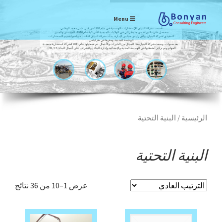
Menu
تأسست شركة البنيان للإستشارات الهندسية في عام 1991 من قبل عادل محمد الوفاتي،
متحصل على دكتوراه. من مدينة رالي في الولايات المتحدة الأمريكية عام 1980، المؤسس والمدير
التنفيذي لشركة البنيان، والآن رئيس مجلس الإدارة. بدأت شركة البنيان كمكتب متواضع لتقديم الاستشارات
الهندسة المدنية، ومقرها في طرابلس
. بعد سنوات، وسعت شركة البنيان هذا المجال من الخبرات والأعمال. تم تسجيلها عام 2011 كشركة استشارية متعددة
المهام وتم تركيز أنشطتها في الهندسة المدنية والإنشائية وإدارة البناء / والإشراف على أعمال البناء (CM / CS).
الرئيسية
/ البنية التحتية
البنية التحتية
عرض 1–10 من 36 نتائج