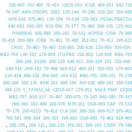
220-902
101-400
70-413
c2010-652
ICGB
400-051
642-732
70-347
AWS-SYSOPS
3002
1Z0-144
70-246
210-260
350-080
HP0-S42
070-461
LX0-104
70-534
220-901
PEGACPBA71V1
640-692
500-260
N10-006
70-177
70-486
000-105
1Z0-061
PR000041
000-080
200-101
70-532
VCP550
CISM
70-980
70-410
000-089
ICBB
70-461
70-480
352-001
70-411
2V0-621
CRISC
70-483
70-463
210-065
2V0-620
1Z0-060
350-029
MB2-704
LX0-103
1Z0-804
ITILFND
220-802
1z0-808
MB6-703
300-209
EX300
200-120
640-911
200-310
101
210-060
640-916
JN0-102
70-488
9L0-012
400-201
350-001
1Z0-803
1z0-434
300-320
350-060
JK0-022
MB5-705
100-101
70-270
300-208
300-135
ADM-201
000-106
350-030
400-101
350-018
300-115
C_TFIN52_66
c2010-657
1Z0-051
NSE4
PMP
EX200
MB2-707
NS0-157
70-487
300-075
70-243
9A0-385
70-417
JN0-360
102-400
300-070
M70-101
OG0-093
CAP
70-533
70-178
2V0-621D
70-412
CCA-500
300-206
000-017
SY0-401
700-501
000-104
200-355
1V0-601
OG0-091
70-462
810-403
,
100-105
,
200-125
,
200-125
1Y0-201
300-101
CISSP
70-346