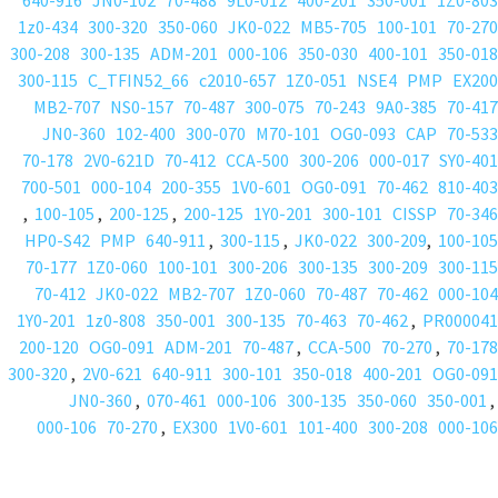
640-916
JN0-102
70-488
9L0-012
400-201
350-001
1Z0-803
1z0-434
300-320
350-060
JK0-022
MB5-705
100-101
70-270
300-208
300-135
ADM-201
000-106
350-030
400-101
350-018
300-115
C_TFIN52_66
c2010-657
1Z0-051
NSE4
PMP
EX200
MB2-707
NS0-157
70-487
300-075
70-243
9A0-385
70-417
JN0-360
102-400
300-070
M70-101
OG0-093
CAP
70-533
70-178
2V0-621D
70-412
CCA-500
300-206
000-017
SY0-401
700-501
000-104
200-355
1V0-601
OG0-091
70-462
810-403
,
100-105
,
200-125
,
200-125
1Y0-201
300-101
CISSP
70-346
HP0-S42
PMP
640-911
,
300-115
,
JK0-022
300-209
,
100-105
70-177
1Z0-060
100-101
300-206
300-135
300-209
300-115
70-412
JK0-022
MB2-707
1Z0-060
70-487
70-462
000-104
1Y0-201
1z0-808
350-001
300-135
70-463
70-462
,
PR000041
200-120
OG0-091
ADM-201
70-487
,
CCA-500
70-270
,
70-178
300-320
,
2V0-621
640-911
300-101
350-018
400-201
OG0-091
JN0-360
,
070-461
000-106
300-135
350-060
350-001
,
000-106
70-270
,
EX300
1V0-601
101-400
300-208
000-106