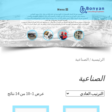
Menu
تأسست شركة البنيان للإستشارات الهندسية في عام 1991 من قبل عادل محمد الوفاتي،
متحصل على دكتوراه. من مدينة رالي في الولايات المتحدة الأمريكية عام 1980، المؤسس والمدير
التنفيذي لشركة البنيان، والآن رئيس مجلس الإدارة. بدأت شركة البنيان كمكتب متواضع لتقديم الاستشارات
الهندسة المدنية، ومقرها في طرابلس
. بعد سنوات، وسعت شركة البنيان هذا المجال من الخبرات والأعمال. تم تسجيلها عام 2011 كشركة استشارية متعددة
المهام وتم تركيز أنشطتها في الهندسة المدنية والإنشائية وإدارة البناء / والإشراف على أعمال البناء (CM / CS).
الرئيسية
/ الصناعية
الصناعية
عرض 1–10 من 14 نتائج