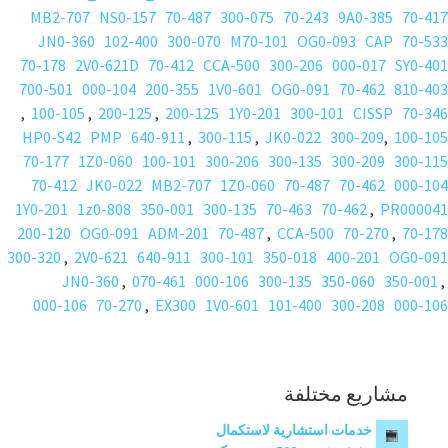
MB2-707
NS0-157
70-487
300-075
70-243
9A0-385
70-417
JN0-360
102-400
300-070
M70-101
OG0-093
CAP
70-533
70-178
2V0-621D
70-412
CCA-500
300-206
000-017
SY0-401
700-501
000-104
200-355
1V0-601
OG0-091
70-462
810-403
,
100-105
,
200-125
,
200-125
1Y0-201
300-101
CISSP
70-346
HP0-S42
PMP
640-911
,
300-115
,
JK0-022
300-209
,
100-105
70-177
1Z0-060
100-101
300-206
300-135
300-209
300-115
70-412
JK0-022
MB2-707
1Z0-060
70-487
70-462
000-104
1Y0-201
1z0-808
350-001
300-135
70-463
70-462
,
PR000041
200-120
OG0-091
ADM-201
70-487
,
CCA-500
70-270
,
70-178
300-320
,
2V0-621
640-911
300-101
350-018
400-201
OG0-091
JN0-360
,
070-461
000-106
300-135
350-060
350-001
,
000-106
70-270
,
EX300
1V0-601
101-400
300-208
000-106
مشاريع مختلفة
خدمات استشارية لاستكمال