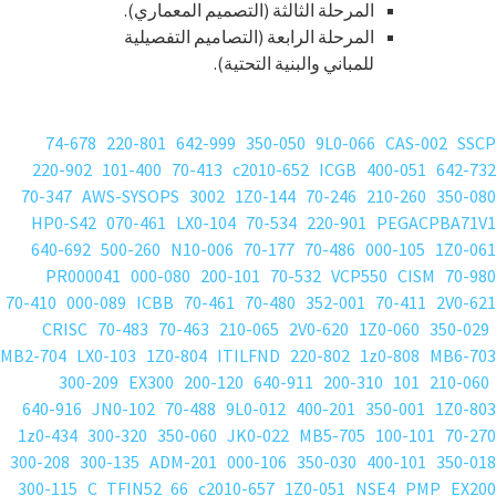
المرحلة الثالثة (التصميم المعماري).
المرحلة الرابعة (التصاميم التفصيلية
للمباني والبنية التحتية).
74-678
220-801
642-999
350-050
9L0-066
CAS-002
SSCP
220-902
101-400
70-413
c2010-652
ICGB
400-051
642-732
70-347
AWS-SYSOPS
3002
1Z0-144
70-246
210-260
350-080
HP0-S42
070-461
LX0-104
70-534
220-901
PEGACPBA71V1
640-692
500-260
N10-006
70-177
70-486
000-105
1Z0-061
PR000041
000-080
200-101
70-532
VCP550
CISM
70-980
70-410
000-089
ICBB
70-461
70-480
352-001
70-411
2V0-621
CRISC
70-483
70-463
210-065
2V0-620
1Z0-060
350-029
MB2-704
LX0-103
1Z0-804
ITILFND
220-802
1z0-808
MB6-703
300-209
EX300
200-120
640-911
200-310
101
210-060
640-916
JN0-102
70-488
9L0-012
400-201
350-001
1Z0-803
1z0-434
300-320
350-060
JK0-022
MB5-705
100-101
70-270
300-208
300-135
ADM-201
000-106
350-030
400-101
350-018
300-115
C_TFIN52_66
c2010-657
1Z0-051
NSE4
PMP
EX200