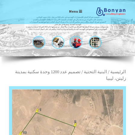
Menu
تأسست شركة البنيان للإستشارات الهندسية في عام 1991 من قبل عادل محمد الوفاتي،
متحصل على دكتوراه. من مدينة رالي في الولايات المتحدة الأمريكية عام 1980، المؤسس والمدير
التنفيذي لشركة البنيان، والآن رئيس مجلس الإدارة. بدأت شركة البنيان كمكتب متواضع لتقديم الاستشارات
الهندسة المدنية، ومقرها في طرابلس
. بعد سنوات، وسعت شركة البنيان هذا المجال من الخبرات والأعمال. تم تسجيلها عام 2011 كشركة استشارية متعددة
المهام وتم تركيز أنشطتها في الهندسة المدنية والإنشائية وإدارة البناء / والإشراف على أعمال البناء (CM / CS).
الرئيسية
/
البنية التحتية
/ تصميم عدد 1200 وحدة سكنية بمدينة
زليتن، ليبيا