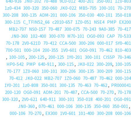
640-916
JN0-102
70-488
9L0-012
400-201
350-001
1Z0-803
1z0-434
300-320
350-060
JK0-022
MB5-705
100-101
70-270
300-208
300-135
ADM-201
000-106
350-030
400-101
350-018
300-115
C_TFIN52_66
c2010-657
1Z0-051
NSE4
PMP
EX200
MB2-707
NS0-157
70-487
300-075
70-243
9A0-385
70-417
JN0-360
102-400
300-070
M70-101
OG0-093
CAP
70-533
70-178
2V0-621D
70-412
CCA-500
300-206
000-017
SY0-401
700-501
000-104
200-355
1V0-601
OG0-091
70-462
810-403
,
100-105
,
200-125
,
200-125
1Y0-201
300-101
CISSP
70-346
HP0-S42
PMP
640-911
,
300-115
,
JK0-022
300-209
,
100-105
70-177
1Z0-060
100-101
300-206
300-135
300-209
300-115
70-412
JK0-022
MB2-707
1Z0-060
70-487
70-462
000-104
1Y0-201
1z0-808
350-001
300-135
70-463
70-462
,
PR000041
200-120
OG0-091
ADM-201
70-487
,
CCA-500
70-270
,
70-178
300-320
,
2V0-621
640-911
300-101
350-018
400-201
OG0-091
JN0-360
,
070-461
000-106
300-135
350-060
350-001
,
000-106
70-270
,
EX300
1V0-601
101-400
300-208
000-106