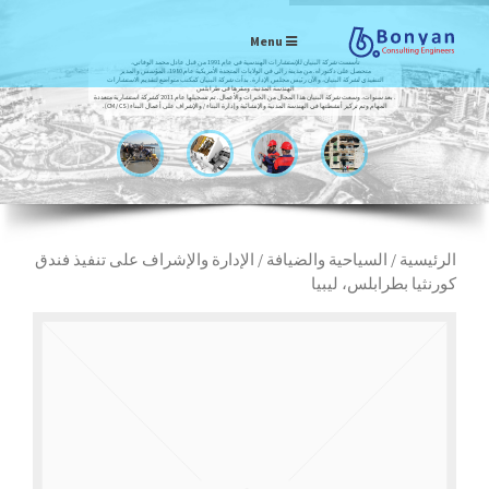
Menu
تأسست شركة البنيان للإستشارات الهندسية في عام 1991 من قبل عادل محمد الوفاتي،
متحصل على دكتوراه. من مدينة رالي في الولايات المتحدة الأمريكية عام 1980، المؤسس والمدير
التنفيذي لشركة البنيان، والآن رئيس مجلس الإدارة. بدأت شركة البنيان كمكتب متواضع لتقديم الاستشارات
الهندسة المدنية، ومقرها في طرابلس
. بعد سنوات، وسعت شركة البنيان هذا المجال من الخبرات والأعمال. تم تسجيلها عام 2011 كشركة استشارية متعددة
المهام وتم تركيز أنشطتها في الهندسة المدنية والإنشائية وإدارة البناء / والإشراف على أعمال البناء (CM / CS).
الرئيسية
/
السياحية والضيافة
/ الإدارة والإشراف على تنفيذ فندق
كورنثيا بطرابلس، ليبيا