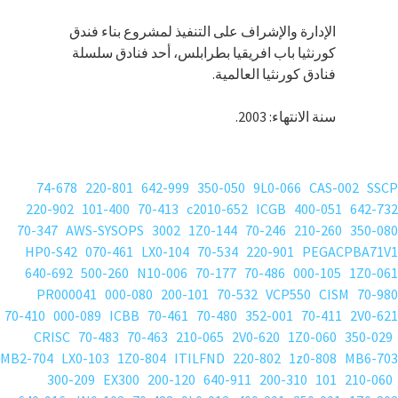
الإدارة والإشراف على التنفيذ لمشروع بناء فندق
كورنثيا باب افريقيا بطرابلس، أحد فنادق سلسلة
فنادق كورنثيا العالمية.
سنة الانتهاء: 2003.
74-678
220-801
642-999
350-050
9L0-066
CAS-002
SSCP
220-902
101-400
70-413
c2010-652
ICGB
400-051
642-732
70-347
AWS-SYSOPS
3002
1Z0-144
70-246
210-260
350-080
HP0-S42
070-461
LX0-104
70-534
220-901
PEGACPBA71V1
640-692
500-260
N10-006
70-177
70-486
000-105
1Z0-061
PR000041
000-080
200-101
70-532
VCP550
CISM
70-980
70-410
000-089
ICBB
70-461
70-480
352-001
70-411
2V0-621
CRISC
70-483
70-463
210-065
2V0-620
1Z0-060
350-029
MB2-704
LX0-103
1Z0-804
ITILFND
220-802
1z0-808
MB6-703
300-209
EX300
200-120
640-911
200-310
101
210-060